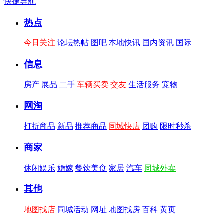
快捷导航
热点
今日关注
论坛热帖
图吧
本地快讯
国内资讯
国际
信息
房产
展品
二手
车辆买卖
交友
生活服务
宠物
网淘
打折商品
新品
推荐商品
同城快店
团购
限时秒杀
商家
休闲娱乐
婚嫁
餐饮美食
家居
汽车
同城外卖
其他
地图找店
同城活动
网址
地图找房
百科
黄页