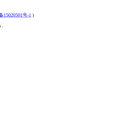
备15020501号-1
)
 .