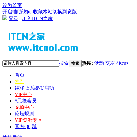
设为首页
开启辅助访问
收藏本站
切换到宽版
登录
|
加入ITCN之家
搜索
热搜:
活动
交友
discuz
搜索
首页
签到
纯净版系统/U启动
VIP中心
5元抢会员
充值中心
论坛规则
VIP资源专区
官方QQ群