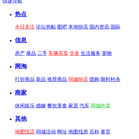
快捷导航
热点
今日关注
论坛热帖
图吧
本地快讯
国内资讯
国际
信息
房产
展品
二手
车辆买卖
交友
生活服务
宠物
网淘
打折商品
新品
推荐商品
同城快店
团购
限时秒杀
商家
休闲娱乐
婚嫁
餐饮美食
家居
汽车
同城外卖
其他
地图找店
同城活动
网址
地图找房
百科
黄页