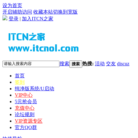
设为首页
开启辅助访问
收藏本站
切换到宽版
登录
|
加入ITCN之家
搜索
热搜:
活动
交友
discuz
搜索
首页
签到
纯净版系统/U启动
VIP中心
5元抢会员
充值中心
论坛规则
VIP资源专区
官方QQ群